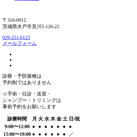
〒310-0912
茨城県水戸市見川5-126-22
029-251-6123
メールフォーム
診療・予防接種は
予約制ではありません
☆手術・往診・送迎・
シャンプー・トリミングは
事前予約をお願いします
診療時間
月
火
水
木
金
土
日/祝
9:00〜12:00
●
●
●
●
●
●
●
15:00〜19:00
●
●
●
●
●
●
／