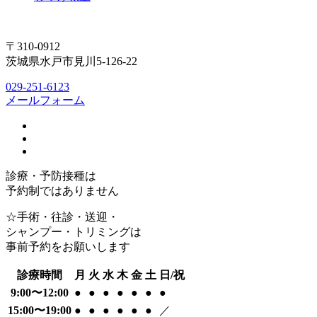
〒310-0912
茨城県水戸市見川5-126-22
029-251-6123
メールフォーム
診療・予防接種は
予約制ではありません
☆手術・往診・送迎・
シャンプー・トリミングは
事前予約をお願いします
診療時間
月
火
水
木
金
土
日/祝
9:00〜12:00
●
●
●
●
●
●
●
15:00〜19:00
●
●
●
●
●
●
／