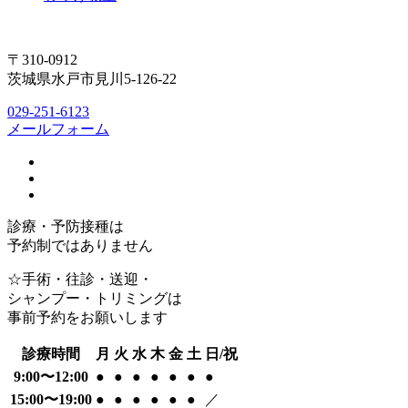
〒310-0912
茨城県水戸市見川5-126-22
029-251-6123
メールフォーム
診療・予防接種は
予約制ではありません
☆手術・往診・送迎・
シャンプー・トリミングは
事前予約をお願いします
診療時間
月
火
水
木
金
土
日/祝
9:00〜12:00
●
●
●
●
●
●
●
15:00〜19:00
●
●
●
●
●
●
／