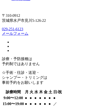
〒310-0912
茨城県水戸市見川5-126-22
029-251-6123
メールフォーム
診療・予防接種は
予約制ではありません
☆手術・往診・送迎・
シャンプー・トリミングは
事前予約をお願いします
診療時間
月
火
水
木
金
土
日/祝
9:00〜12:00
●
●
●
●
●
●
●
15:00〜19:00
●
●
●
●
●
●
／