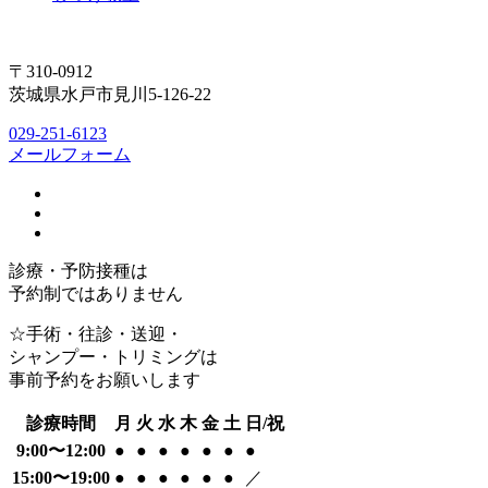
〒310-0912
茨城県水戸市見川5-126-22
029-251-6123
メールフォーム
診療・予防接種は
予約制ではありません
☆手術・往診・送迎・
シャンプー・トリミングは
事前予約をお願いします
診療時間
月
火
水
木
金
土
日/祝
9:00〜12:00
●
●
●
●
●
●
●
15:00〜19:00
●
●
●
●
●
●
／