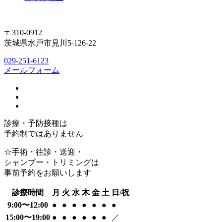
〒310-0912
茨城県水戸市見川5-126-22
029-251-6123
メールフォーム
診療・予防接種は
予約制ではありません
☆手術・往診・送迎・
シャンプー・トリミングは
事前予約をお願いします
診療時間
月
火
水
木
金
土
日/祝
9:00〜12:00
●
●
●
●
●
●
●
15:00〜19:00
●
●
●
●
●
●
／