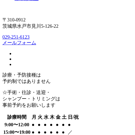
〒310-0912
茨城県水戸市見川5-126-22
029-251-6123
メールフォーム
診療・予防接種は
予約制ではありません
☆手術・往診・送迎・
シャンプー・トリミングは
事前予約をお願いします
診療時間
月
火
水
木
金
土
日/祝
9:00〜12:00
●
●
●
●
●
●
●
15:00〜19:00
●
●
●
●
●
●
／