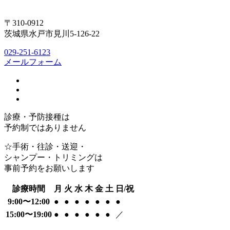
〒310-0912
茨城県水戸市見川5-126-22
029-251-6123
メールフォーム
診療・予防接種は
予約制ではありません
☆手術・往診・送迎・
シャンプー・トリミングは
事前予約をお願いします
診療時間
月
火
水
木
金
土
日/祝
9:00〜12:00
●
●
●
●
●
●
●
15:00〜19:00
●
●
●
●
●
●
／