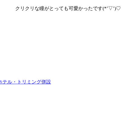
クリクリな瞳がとっても可愛かったです(*’▽’)♡