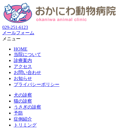
029-251-6123
メールフォーム
メニュー
HOME
当院について
診療案内
アクセス
お問い合わせ
お知らせ
プライバシーポリシー
犬の診察
猫の診察
うさぎの診察
予防
症例紹介
トリミング