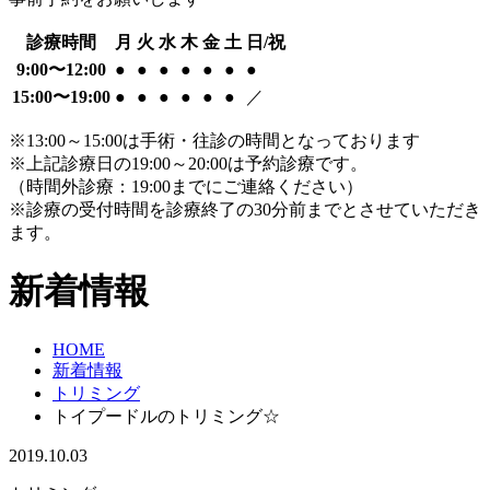
診療時間
月
火
水
木
金
土
日/祝
9:00〜12:00
●
●
●
●
●
●
●
15:00〜19:00
●
●
●
●
●
●
／
※13:00～15:00は手術・往診の時間となっております
※上記診療日の19:00～20:00は予約診療です。
（時間外診療：19:00までにご連絡ください）
※診療の受付時間を診療終了の30分前までとさせていただき
ます。
新着情報
HOME
新着情報
トリミング
トイプードルのトリミング☆
2019.10.03