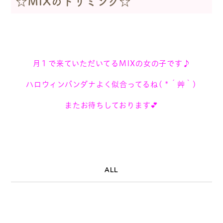
☆MIXのトリミング☆
月１で来ていただいてるMIXの女の子です♪
ハロウィンバンダナよく似合ってるね( *´艸｀)
またお待ちしております💕
ALL