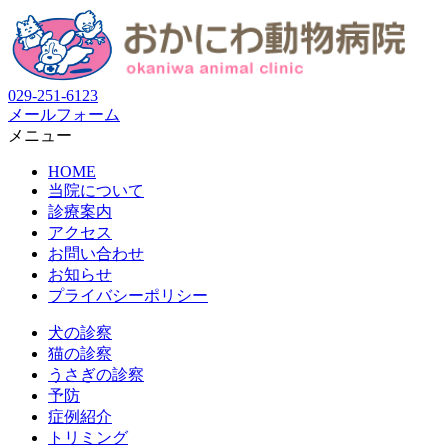
029-251-6123
メールフォーム
メニュー
HOME
当院について
診療案内
アクセス
お問い合わせ
お知らせ
プライバシーポリシー
犬の診察
猫の診察
うさぎの診察
予防
症例紹介
トリミング