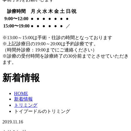
診療時間
月
火
水
木
金
土
日/祝
9:00〜12:00
●
●
●
●
●
●
●
15:00〜19:00
●
●
●
●
●
●
／
※13:00～15:00は手術・往診の時間となっております
※上記診療日の19:00～20:00は予約診療です。
（時間外診療：19:00までにご連絡ください）
※診療の受付時間を診療終了の30分前までとさせていただき
ます。
新着情報
HOME
新着情報
トリミング
トイプードルのトリミング
2019.11.16