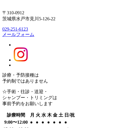
〒310-0912
茨城県水戸市見川5-126-22
029-251-6123
メールフォーム
診療・予防接種は
予約制ではありません
☆手術・往診・送迎・
シャンプー・トリミングは
事前予約をお願いします
診療時間
月
火
水
木
金
土
日/祝
9:00〜12:00
●
●
●
●
●
●
●