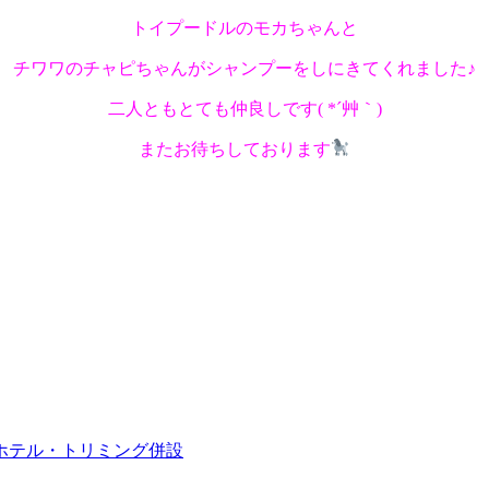
トイプードルのモカちゃんと
チワワのチャピちゃんがシャンプーをしにきてくれました♪
二人ともとても仲良しです( *´艸｀)
またお待ちしております