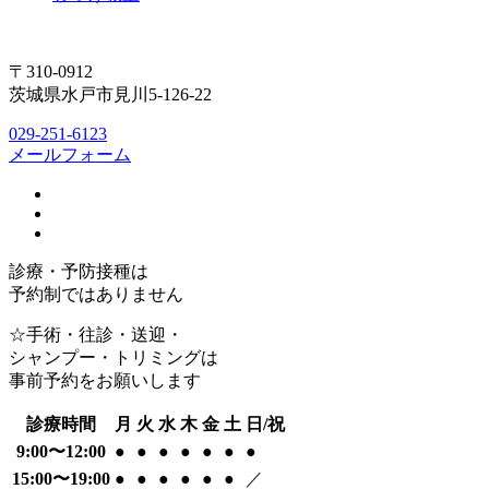
〒310-0912
茨城県水戸市見川5-126-22
029-251-6123
メールフォーム
診療・予防接種は
予約制ではありません
☆手術・往診・送迎・
シャンプー・トリミングは
事前予約をお願いします
診療時間
月
火
水
木
金
土
日/祝
9:00〜12:00
●
●
●
●
●
●
●
15:00〜19:00
●
●
●
●
●
●
／