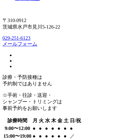
〒310-0912
茨城県水戸市見川5-126-22
029-251-6123
メールフォーム
診療・予防接種は
予約制ではありません
☆手術・往診・送迎・
シャンプー・トリミングは
事前予約をお願いします
診療時間
月
火
水
木
金
土
日/祝
9:00〜12:00
●
●
●
●
●
●
●
15:00〜19:00
●
●
●
●
●
●
／