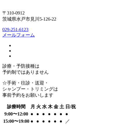
〒310-0912
茨城県水戸市見川5-126-22
029-251-6123
メールフォーム
診療・予防接種は
予約制ではありません
☆手術・往診・送迎・
シャンプー・トリミングは
事前予約をお願いします
診療時間
月
火
水
木
金
土
日/祝
9:00〜12:00
●
●
●
●
●
●
●
15:00〜19:00
●
●
●
●
●
●
／