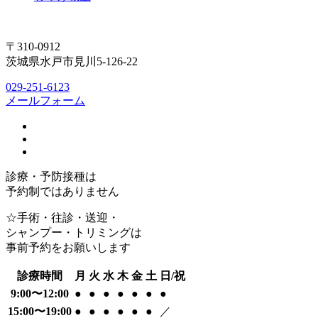
〒310-0912
茨城県水戸市見川5-126-22
029-251-6123
メールフォーム
診療・予防接種は
予約制ではありません
☆手術・往診・送迎・
シャンプー・トリミングは
事前予約をお願いします
診療時間
月
火
水
木
金
土
日/祝
9:00〜12:00
●
●
●
●
●
●
●
15:00〜19:00
●
●
●
●
●
●
／