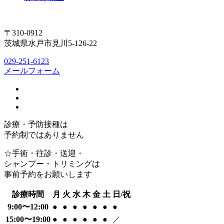
〒310-0912
茨城県水戸市見川5-126-22
029-251-6123
メールフォーム
診療・予防接種は
予約制ではありません
☆手術・往診・送迎・
シャンプー・トリミングは
事前予約をお願いします
診療時間
月
火
水
木
金
土
日/祝
9:00〜12:00
●
●
●
●
●
●
●
15:00〜19:00
●
●
●
●
●
●
／