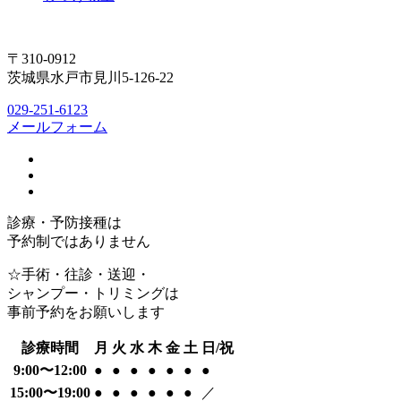
〒310-0912
茨城県水戸市見川5-126-22
029-251-6123
メールフォーム
診療・予防接種は
予約制ではありません
☆手術・往診・送迎・
シャンプー・トリミングは
事前予約をお願いします
診療時間
月
火
水
木
金
土
日/祝
9:00〜12:00
●
●
●
●
●
●
●
15:00〜19:00
●
●
●
●
●
●
／