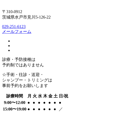
〒310-0912
茨城県水戸市見川5-126-22
029-251-6123
メールフォーム
診療・予防接種は
予約制ではありません
☆手術・往診・送迎・
シャンプー・トリミングは
事前予約をお願いします
診療時間
月
火
水
木
金
土
日/祝
9:00〜12:00
●
●
●
●
●
●
●
15:00〜19:00
●
●
●
●
●
●
／