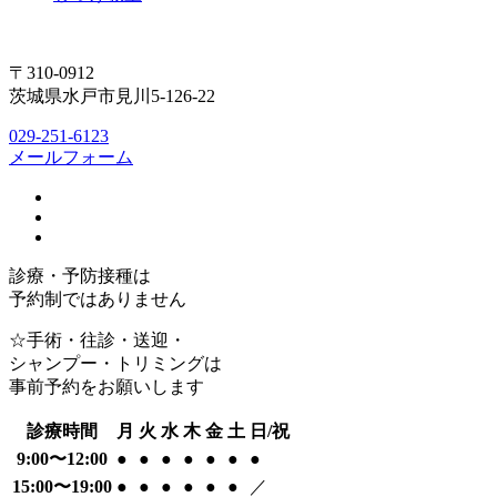
〒310-0912
茨城県水戸市見川5-126-22
029-251-6123
メールフォーム
診療・予防接種は
予約制ではありません
☆手術・往診・送迎・
シャンプー・トリミングは
事前予約をお願いします
診療時間
月
火
水
木
金
土
日/祝
9:00〜12:00
●
●
●
●
●
●
●
15:00〜19:00
●
●
●
●
●
●
／