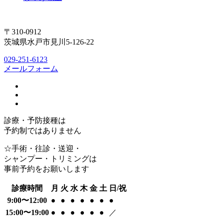
〒310-0912
茨城県水戸市見川5-126-22
029-251-6123
メールフォーム
診療・予防接種は
予約制ではありません
☆手術・往診・送迎・
シャンプー・トリミングは
事前予約をお願いします
診療時間
月
火
水
木
金
土
日/祝
9:00〜12:00
●
●
●
●
●
●
●
15:00〜19:00
●
●
●
●
●
●
／