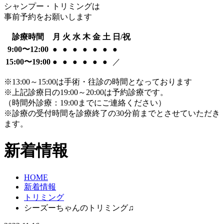
シャンプー・トリミングは
事前予約をお願いします
診療時間
月
火
水
木
金
土
日/祝
9:00〜12:00
●
●
●
●
●
●
●
15:00〜19:00
●
●
●
●
●
●
／
※13:00～15:00は手術・往診の時間となっております
※上記診療日の19:00～20:00は予約診療です。
（時間外診療：19:00までにご連絡ください）
※診療の受付時間を診療終了の30分前までとさせていただき
ます。
新着情報
HOME
新着情報
トリミング
シーズーちゃんのトリミング♫