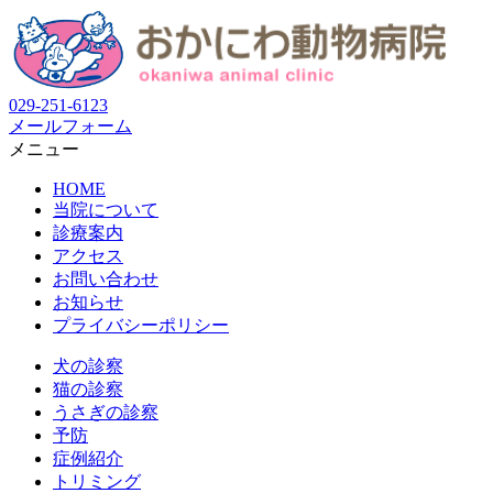
029-251-6123
メールフォーム
メニュー
HOME
当院について
診療案内
アクセス
お問い合わせ
お知らせ
プライバシーポリシー
犬の診察
猫の診察
うさぎの診察
予防
症例紹介
トリミング