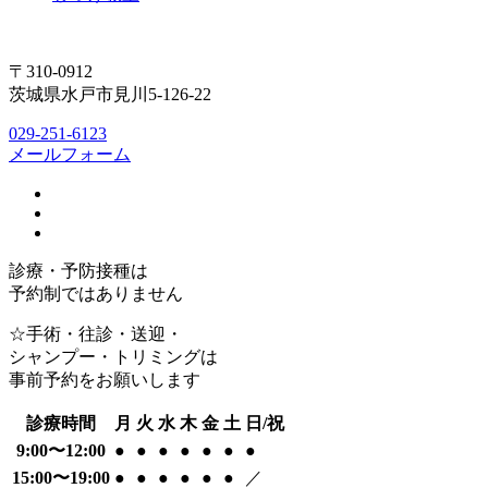
〒310-0912
茨城県水戸市見川5-126-22
029-251-6123
メールフォーム
診療・予防接種は
予約制ではありません
☆手術・往診・送迎・
シャンプー・トリミングは
事前予約をお願いします
診療時間
月
火
水
木
金
土
日/祝
9:00〜12:00
●
●
●
●
●
●
●
15:00〜19:00
●
●
●
●
●
●
／