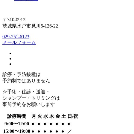
〒310-0912
茨城県水戸市見川5-126-22
029-251-6123
メールフォーム
診療・予防接種は
予約制ではありません
☆手術・往診・送迎・
シャンプー・トリミングは
事前予約をお願いします
診療時間
月
火
水
木
金
土
日/祝
9:00〜12:00
●
●
●
●
●
●
●
15:00〜19:00
●
●
●
●
●
●
／