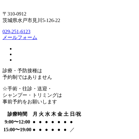
〒310-0912
茨城県水戸市見川5-126-22
029-251-6123
メールフォーム
診療・予防接種は
予約制ではありません
☆手術・往診・送迎・
シャンプー・トリミングは
事前予約をお願いします
診療時間
月
火
水
木
金
土
日/祝
9:00〜12:00
●
●
●
●
●
●
●
15:00〜19:00
●
●
●
●
●
●
／