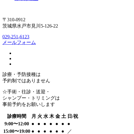
〒310-0912
茨城県水戸市見川5-126-22
029-251-6123
メールフォーム
診療・予防接種は
予約制ではありません
☆手術・往診・送迎・
シャンプー・トリミングは
事前予約をお願いします
診療時間
月
火
水
木
金
土
日/祝
9:00〜12:00
●
●
●
●
●
●
●
15:00〜19:00
●
●
●
●
●
●
／