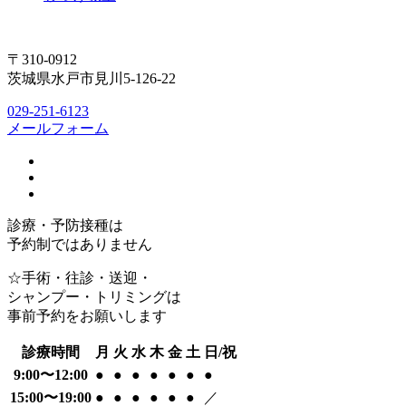
〒310-0912
茨城県水戸市見川5-126-22
029-251-6123
メールフォーム
診療・予防接種は
予約制ではありません
☆手術・往診・送迎・
シャンプー・トリミングは
事前予約をお願いします
診療時間
月
火
水
木
金
土
日/祝
9:00〜12:00
●
●
●
●
●
●
●
15:00〜19:00
●
●
●
●
●
●
／