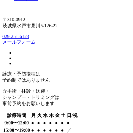
〒310-0912
茨城県水戸市見川5-126-22
029-251-6123
メールフォーム
診療・予防接種は
予約制ではありません
☆手術・往診・送迎・
シャンプー・トリミングは
事前予約をお願いします
診療時間
月
火
水
木
金
土
日/祝
9:00〜12:00
●
●
●
●
●
●
●
15:00〜19:00
●
●
●
●
●
●
／