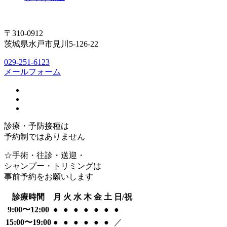
〒310-0912
茨城県水戸市見川5-126-22
029-251-6123
メールフォーム
診療・予防接種は
予約制ではありません
☆手術・往診・送迎・
シャンプー・トリミングは
事前予約をお願いします
診療時間
月
火
水
木
金
土
日/祝
9:00〜12:00
●
●
●
●
●
●
●
15:00〜19:00
●
●
●
●
●
●
／