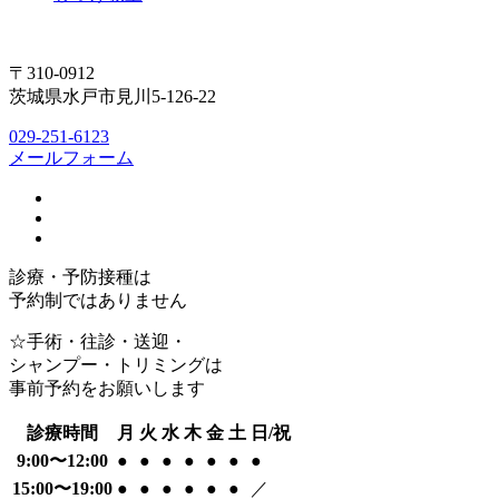
〒310-0912
茨城県水戸市見川5-126-22
029-251-6123
メールフォーム
診療・予防接種は
予約制ではありません
☆手術・往診・送迎・
シャンプー・トリミングは
事前予約をお願いします
診療時間
月
火
水
木
金
土
日/祝
9:00〜12:00
●
●
●
●
●
●
●
15:00〜19:00
●
●
●
●
●
●
／