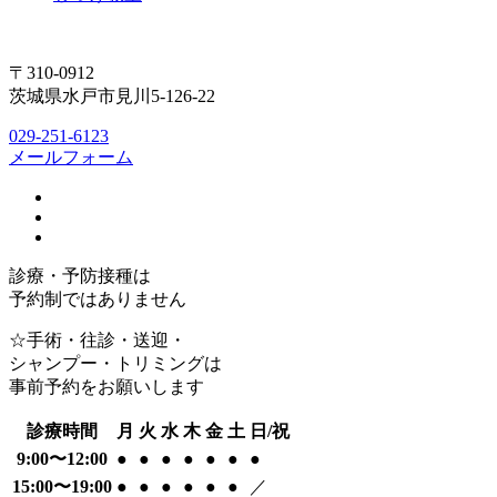
〒310-0912
茨城県水戸市見川5-126-22
029-251-6123
メールフォーム
診療・予防接種は
予約制ではありません
☆手術・往診・送迎・
シャンプー・トリミングは
事前予約をお願いします
診療時間
月
火
水
木
金
土
日/祝
9:00〜12:00
●
●
●
●
●
●
●
15:00〜19:00
●
●
●
●
●
●
／