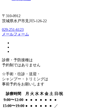
〒310-0912
茨城県水戸市見川5-126-22
029-251-6123
メールフォーム
診療・予防接種は
予約制ではありません
☆手術・往診・送迎・
シャンプー・トリミングは
事前予約をお願いします
診療時間
月
火
水
木
金
土
日/祝
9:00〜12:00
●
●
●
●
●
●
●
15:00〜19:00
●
●
●
●
●
●
／