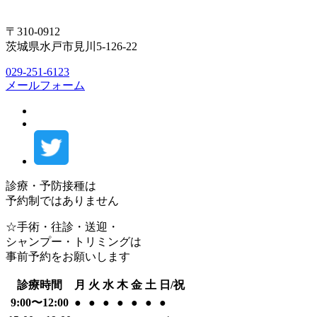
〒310-0912
茨城県水戸市見川5-126-22
029-251-6123
メールフォーム
診療・予防接種は
予約制ではありません
☆手術・往診・送迎・
シャンプー・トリミングは
事前予約をお願いします
診療時間
月
火
水
木
金
土
日/祝
9:00〜12:00
●
●
●
●
●
●
●