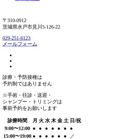
〒310-0912
茨城県水戸市見川5-126-22
029-251-6123
メールフォーム
診療・予防接種は
予約制ではありません
☆手術・往診・送迎・
シャンプー・トリミングは
事前予約をお願いします
診療時間
月
火
水
木
金
土
日/祝
9:00〜12:00
●
●
●
●
●
●
●
15:00〜19:00
●
●
●
●
●
●
／