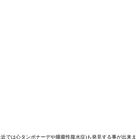
最近では心タンポナーデや腫瘍性腹水症)も発見する事が出来ま