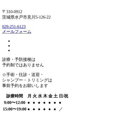
〒310-0912
茨城県水戸市見川5-126-22
029-251-6123
メールフォーム
診療・予防接種は
予約制ではありません
☆手術・往診・送迎・
シャンプー・トリミングは
事前予約をお願いします
診療時間
月
火
水
木
金
土
日/祝
9:00〜12:00
●
●
●
●
●
●
●
15:00〜19:00
●
●
●
●
●
●
／