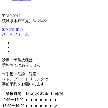
〒310-0912
茨城県水戸市見川5-126-22
029-251-6123
メールフォーム
診療・予防接種は
予約制ではありません
☆手術・往診・送迎・
シャンプー・トリミングは
事前予約をお願いします
診療時間
月
火
水
木
金
土
日/祝
9:00〜12:00
●
●
●
●
●
●
●
15:00〜19:00
●
●
●
●
●
●
／