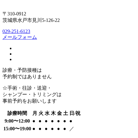
〒310-0912
茨城県水戸市見川5-126-22
029-251-6123
メールフォーム
診療・予防接種は
予約制ではありません
☆手術・往診・送迎・
シャンプー・トリミングは
事前予約をお願いします
診療時間
月
火
水
木
金
土
日/祝
9:00〜12:00
●
●
●
●
●
●
●
15:00〜19:00
●
●
●
●
●
●
／