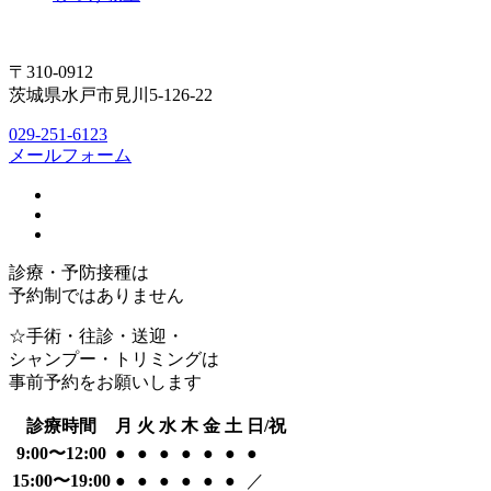
〒310-0912
茨城県水戸市見川5-126-22
029-251-6123
メールフォーム
診療・予防接種は
予約制ではありません
☆手術・往診・送迎・
シャンプー・トリミングは
事前予約をお願いします
診療時間
月
火
水
木
金
土
日/祝
9:00〜12:00
●
●
●
●
●
●
●
15:00〜19:00
●
●
●
●
●
●
／