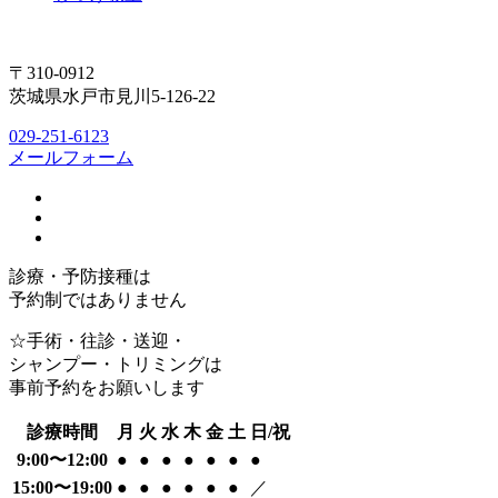
〒310-0912
茨城県水戸市見川5-126-22
029-251-6123
メールフォーム
診療・予防接種は
予約制ではありません
☆手術・往診・送迎・
シャンプー・トリミングは
事前予約をお願いします
診療時間
月
火
水
木
金
土
日/祝
9:00〜12:00
●
●
●
●
●
●
●
15:00〜19:00
●
●
●
●
●
●
／