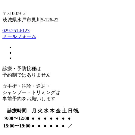
〒310-0912
茨城県水戸市見川5-126-22
029-251-6123
メールフォーム
診療・予防接種は
予約制ではありません
☆手術・往診・送迎・
シャンプー・トリミングは
事前予約をお願いします
診療時間
月
火
水
木
金
土
日/祝
9:00〜12:00
●
●
●
●
●
●
●
15:00〜19:00
●
●
●
●
●
●
／