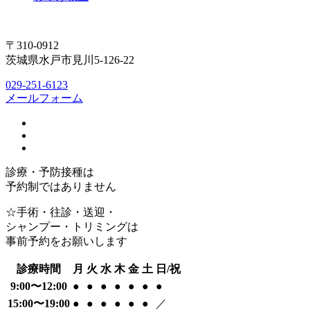
〒310-0912
茨城県水戸市見川5-126-22
029-251-6123
メールフォーム
診療・予防接種は
予約制ではありません
☆手術・往診・送迎・
シャンプー・トリミングは
事前予約をお願いします
診療時間
月
火
水
木
金
土
日/祝
9:00〜12:00
●
●
●
●
●
●
●
15:00〜19:00
●
●
●
●
●
●
／