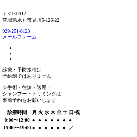
〒310-0912
茨城県水戸市見川5-126-22
029-251-6123
メールフォーム
診療・予防接種は
予約制ではありません
☆手術・往診・送迎・
シャンプー・トリミングは
事前予約をお願いします
診療時間
月
火
水
木
金
土
日/祝
9:00〜12:00
●
●
●
●
●
●
●
15:00〜19:00
●
●
●
●
●
●
／