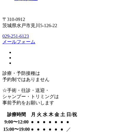
〒310-0912
茨城県水戸市見川5-126-22
029-251-6123
メールフォーム
診療・予防接種は
予約制ではありません
☆手術・往診・送迎・
シャンプー・トリミングは
事前予約をお願いします
診療時間
月
火
水
木
金
土
日/祝
9:00〜12:00
●
●
●
●
●
●
●
15:00〜19:00
●
●
●
●
●
●
／