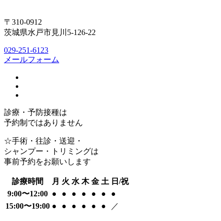
〒310-0912
茨城県水戸市見川5-126-22
029-251-6123
メールフォーム
診療・予防接種は
予約制ではありません
☆手術・往診・送迎・
シャンプー・トリミングは
事前予約をお願いします
診療時間
月
火
水
木
金
土
日/祝
9:00〜12:00
●
●
●
●
●
●
●
15:00〜19:00
●
●
●
●
●
●
／