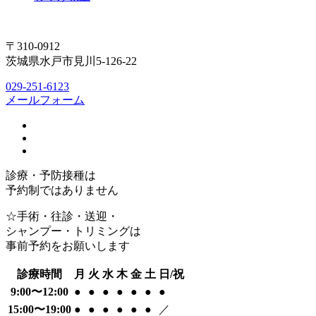
〒310-0912
茨城県水戸市見川5-126-22
029-251-6123
メールフォーム
診療・予防接種は
予約制ではありません
☆手術・往診・送迎・
シャンプー・トリミングは
事前予約をお願いします
診療時間
月
火
水
木
金
土
日/祝
9:00〜12:00
●
●
●
●
●
●
●
15:00〜19:00
●
●
●
●
●
●
／