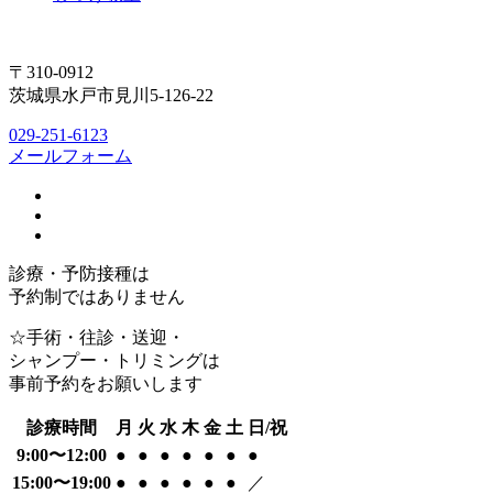
〒310-0912
茨城県水戸市見川5-126-22
029-251-6123
メールフォーム
診療・予防接種は
予約制ではありません
☆手術・往診・送迎・
シャンプー・トリミングは
事前予約をお願いします
診療時間
月
火
水
木
金
土
日/祝
9:00〜12:00
●
●
●
●
●
●
●
15:00〜19:00
●
●
●
●
●
●
／