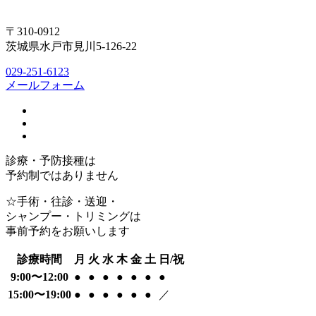
〒310-0912
茨城県水戸市見川5-126-22
029-251-6123
メールフォーム
診療・予防接種は
予約制ではありません
☆手術・往診・送迎・
シャンプー・トリミングは
事前予約をお願いします
診療時間
月
火
水
木
金
土
日/祝
9:00〜12:00
●
●
●
●
●
●
●
15:00〜19:00
●
●
●
●
●
●
／