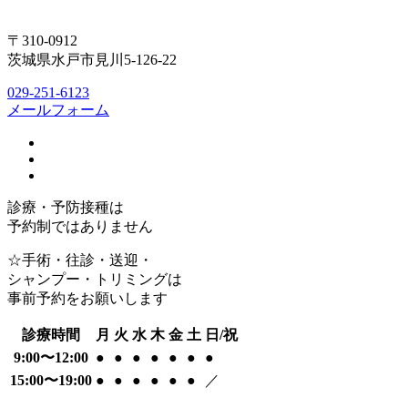
〒310-0912
茨城県水戸市見川5-126-22
029-251-6123
メールフォーム
診療・予防接種は
予約制ではありません
☆手術・往診・送迎・
シャンプー・トリミングは
事前予約をお願いします
診療時間
月
火
水
木
金
土
日/祝
9:00〜12:00
●
●
●
●
●
●
●
15:00〜19:00
●
●
●
●
●
●
／