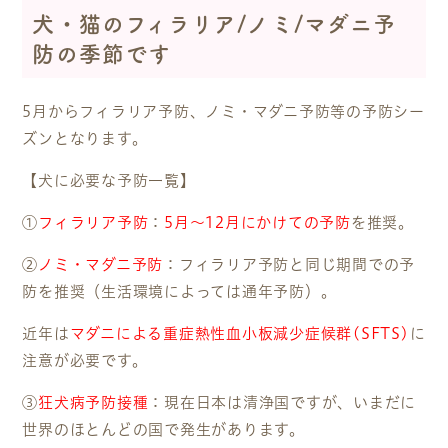
犬・猫のフィラリア/ノミ/マダニ予
防の季節です
5月からフィラリア予防、ノミ・マダニ予防等の予防シー
ズンとなります。
【犬に必要な予防一覧】
①
フィラリア予防
：
5月～12月にかけての予防
を推奨。
②
ノミ・マダニ予防
：フィラリア予防と同じ期間での予
防を推奨（生活環境によっては通年予防）。
近年は
マダニによる重症熱性血小板減少症候群(SFTS)
に
注意が必要です。
③
狂犬病予防接種
：現在日本は清浄国ですが、いまだに
世界のほとんどの国で発生があります。