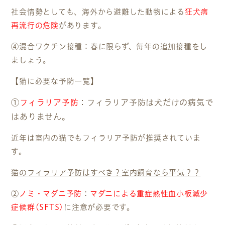
社会情勢としても、海外から避難した動物による
狂犬病
再流行の危険
があります。
④混合ワクチン接種：春に限らず、毎年の追加接種をし
ましょう。
【猫に必要な予防一覧】
①
フィラリア予防
：フィラリア予防は犬だけの病気で
はありません。
近年は室内の猫でもフィラリア予防が推奨されていま
す。
猫のフィラリア予防はすべき？室内飼育なら平気？？
②
ノミ・マダニ予防
：
マダニによる重症熱性血小板減少
症候群(SFTS)
に注意が必要です。