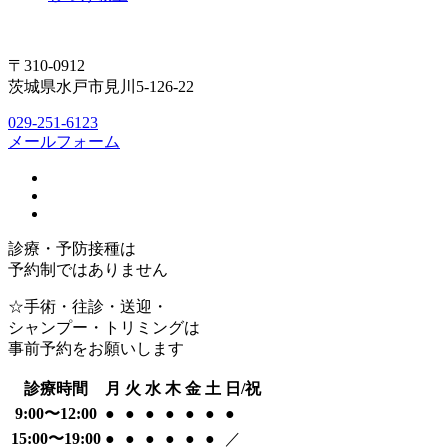
〒310-0912
茨城県水戸市見川5-126-22
029-251-6123
メールフォーム
診療・予防接種は
予約制ではありません
☆手術・往診・送迎・
シャンプー・トリミングは
事前予約をお願いします
診療時間
月
火
水
木
金
土
日/祝
9:00〜12:00
●
●
●
●
●
●
●
15:00〜19:00
●
●
●
●
●
●
／